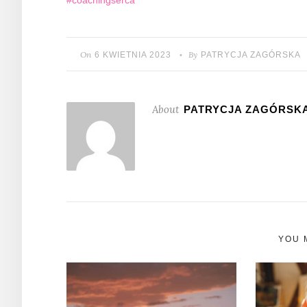
#coachingserca
On
By
6 KWIETNIA 2023
PATRYCJA ZAGÓRSKA
•
About
PATRYCJA ZAGÓRSK
YOU M