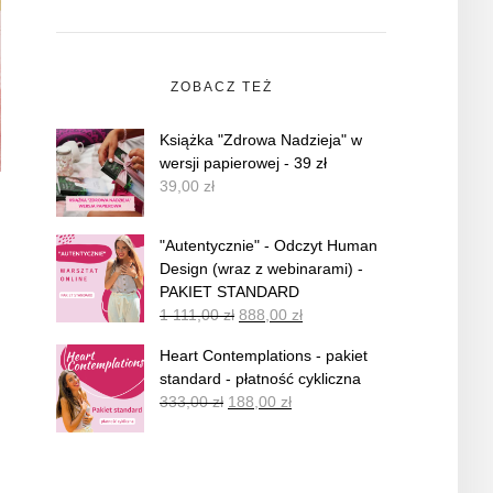
ZOBACZ TEŻ
Książka "Zdrowa Nadzieja" w
wersji papierowej - 39 zł
39,00
zł
"Autentycznie" - Odczyt Human
Design (wraz z webinarami) -
PAKIET STANDARD
1 111,00
zł
888,00
zł
Heart Contemplations - pakiet
standard - płatność cykliczna
333,00
zł
188,00
zł