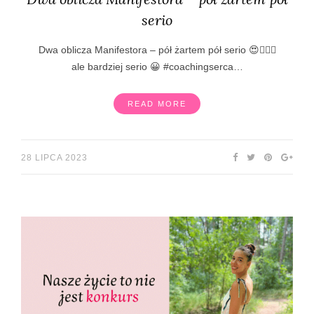
serio
Dwa oblicza Manifestora – pół żartem pół serio 😍❤️‍🔥💃
ale bardziej serio 😀 #coachingserca…
READ MORE
28 LIPCA 2023