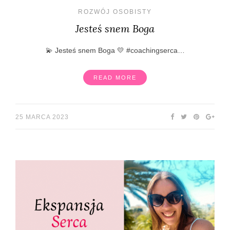
ROZWÓJ OSOBISTY
Jesteś snem Boga
💫 Jesteś snem Boga 💛 #coachingserca…
READ MORE
25 MARCA 2023