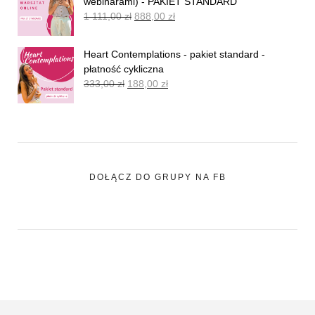
webinarami) - PAKIET STANDARD
1 111,00
zł
888,00
zł
Heart Contemplations - pakiet standard -
płatność cykliczna
333,00
zł
188,00
zł
DOŁĄCZ DO GRUPY NA FB